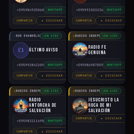
+595984925060
+595991503236
WHATSAPP
WHATSAPP
COMPARTIR
► ESCUCHAR
COMPARTIR
► ESCUCHAR
RED EVANGÉLICO DEL PARAGUAY
RADIOS INDEPENDIENTES
EN AIRE
EN AIRE
Radio Fe
Último Aviso
ÚA
Genuina
+595992842209
+595986987059
WHATSAPP
WHATSAPP
COMPARTIR
► ESCUCHAR
COMPARTIR
► ESCUCHAR
RADIOS INDEPENDIENTES
RADIOS INDEPENDIENTES
EN AIRE
EN AIRE
Radio
Jesucristo la
Antorcha de
Roca de mi
Salvación
Salvación
COMPARTIR
► ESCUCHAR
+595983211690
WHATSAPP
COMPARTIR
► ESCUCHAR