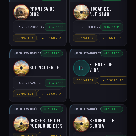
Promesa de
Hogar del
Dios
Altisimo
+595982883542
+0985800842
WHATSAPP
WHATSAPP
COMPARTIR
► ESCUCHAR
COMPARTIR
► ESCUCHAR
RED EVANGÉLICO DEL PARAGUAY
RED EVANGÉLICO DEL PARAGUAY
EN AIRE
EN AIRE
Fuente de
Sol Naciente
FD
Vida
COMPARTIR
► ESCUCHAR
+595984254650
WHATSAPP
COMPARTIR
► ESCUCHAR
RED EVANGÉLICO DEL PARAGUAY
RED EVANGÉLICO DEL PARAGUAY
EN AIRE
EN AIRE
Despertar del
Sendero de
Pueblo de Dios
Gloria