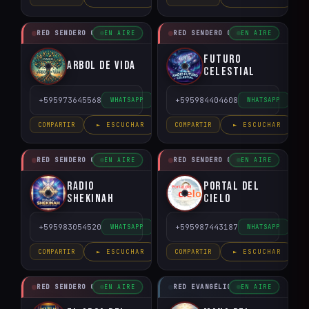
RED SENDERO CRISTIANO
RED SENDERO CRISTIANO
EN AIRE
EN AIRE
Futuro
Arbol de Vida
Celestial
+595973645568
+595984404608
WHATSAPP
WHATSAPP
COMPARTIR
► ESCUCHAR
COMPARTIR
► ESCUCHAR
RED SENDERO CRISTIANO
RED SENDERO CRISTIANO
EN AIRE
EN AIRE
Radio
Portal del
Shekinah
Cielo
+595983054520
+595987443187
WHATSAPP
WHATSAPP
COMPARTIR
► ESCUCHAR
COMPARTIR
► ESCUCHAR
RED SENDERO CRISTIANO
RED EVANGÉLICO DEL PARAGUAY
EN AIRE
EN AIRE