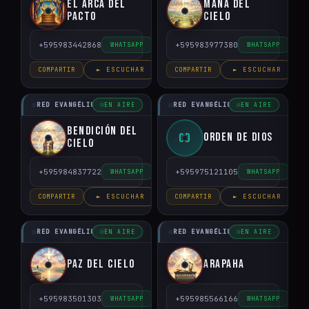
El arca del
Mana del
Pacto
Cielo
+595983442868
+595983977380
WHATSAPP
WHATSAPP
COMPARTIR
► ESCUCHAR
COMPARTIR
► ESCUCHAR
RED EVANGÉLICO DEL PARAGUAY
RED EVANGÉLICO DEL PARAGUAY
EN AIRE
EN AIRE
Bendición del
Orden de Dios
OD
Cielo
+595984837722
+595975121105
WHATSAPP
WHATSAPP
COMPARTIR
► ESCUCHAR
COMPARTIR
► ESCUCHAR
RED EVANGÉLICO DEL PARAGUAY
RED EVANGÉLICO DEL PARAGUAY
EN AIRE
EN AIRE
Paz del Cielo
Arapaha
+595983501303
+595985566166
WHATSAPP
WHATSAPP