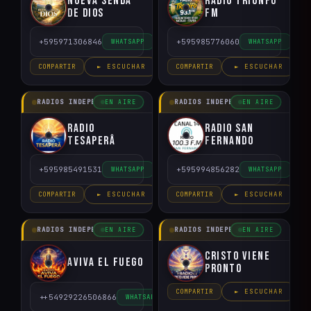
Nueva Senda
Radio Triunfo
de Dios
FM
+595971306846
+595985776060
WHATSAPP
WHATSAPP
COMPARTIR
► ESCUCHAR
COMPARTIR
► ESCUCHAR
RADIOS INDEPENDIENTES
RADIOS INDEPENDIENTES
EN AIRE
EN AIRE
Radio
Radio San
Tesaperâ
Fernando
+595985491531
+595994856282
WHATSAPP
WHATSAPP
COMPARTIR
► ESCUCHAR
COMPARTIR
► ESCUCHAR
RADIOS INDEPENDIENTES
RADIOS INDEPENDIENTES
EN AIRE
EN AIRE
Cristo Viene
Aviva el Fuego
Pronto
COMPARTIR
► ESCUCHAR
++54929226506866
WHATSAPP