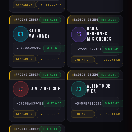
COMPARTIR
► ESCUCHAR
RADIOS INDEPENDIENTES
RADIOS INDEPENDIENTES
EN AIRE
EN AIRE
Radio
Radio
RM
Gedeones
RG
Mainumby
Misioneros
+595985994061
WHATSAPP
+595971877134
WHATSAPP
COMPARTIR
► ESCUCHAR
COMPARTIR
► ESCUCHAR
RADIOS INDEPENDIENTES
RADIOS INDEPENDIENTES
EN AIRE
EN AIRE
Aliento de
La Voz del Sur
LV
AD
Vida
+595986839488
+595987216292
WHATSAPP
WHATSAPP
COMPARTIR
► ESCUCHAR
COMPARTIR
► ESCUCHAR
RADIOS INDEPENDIENTES
EN AIRE