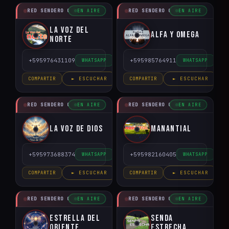
RED SENDERO CRISTIANO
RED SENDERO CRISTIANO
EN AIRE
EN AIRE
La Voz del
Alfa y Omega
Norte
+595976431109
+595985764911
WHATSAPP
WHATSAPP
COMPARTIR
► ESCUCHAR
COMPARTIR
► ESCUCHAR
RED SENDERO CRISTIANO
RED SENDERO CRISTIANO
EN AIRE
EN AIRE
La voz de Dios
Manantial
+595973688374
+595982160405
WHATSAPP
WHATSAPP
COMPARTIR
► ESCUCHAR
COMPARTIR
► ESCUCHAR
RED SENDERO CRISTIANO
RED SENDERO CRISTIANO
EN AIRE
EN AIRE
Estrella del
Senda
Oriente
Estrecha