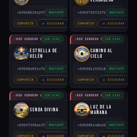
+595985296297
+595973572375
WHATSAPP
WHATSAPP
COMPARTIR
► ESCUCHAR
COMPARTIR
► ESCUCHAR
RED SENDERO CRISTIANO
RED SENDERO CRISTIANO
EN AIRE
EN AIRE
Estrella de
Camino al
Belén
Cielo
+595984091475
+595981292518
WHATSAPP
WHATSAPP
COMPARTIR
► ESCUCHAR
COMPARTIR
► ESCUCHAR
RED SENDERO CRISTIANO
RED SENDERO CRISTIANO
EN AIRE
EN AIRE
Luz de la
Senda Divina
Mañana
+595973906637
+595985148620
WHATSAPP
WHATSAPP
COMPARTIR
► ESCUCHAR
COMPARTIR
► ESCUCHAR