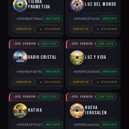
Tierra
Luz del Mundo
Prometida
+595986979844
+595982374416
WHATSAPP
WHATSAPP
COMPARTIR
► ESCUCHAR
COMPARTIR
► ESCUCHAR
RED SENDERO CRISTIANO
RED SENDERO CRISTIANO
EN AIRE
EN AIRE
Radio Cristal
Luz y Vida
+595985948791
+595992345845
WHATSAPP
WHATSAPP
COMPARTIR
► ESCUCHAR
COMPARTIR
► ESCUCHAR
RED SENDERO CRISTIANO
RED SENDERO CRISTIANO
EN AIRE
EN AIRE
Nueva
Nativa
Jerusalén
+595983979627
+595981646251
WHATSAPP
WHATSAPP