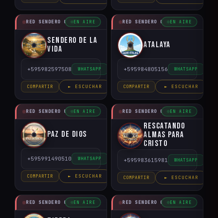
RED SENDERO CRISTIANO
RED SENDERO CRISTIANO
EN AIRE
EN AIRE
Sendero de la
Atalaya
Vida
+595982597508
+595984805156
WHATSAPP
WHATSAPP
COMPARTIR
► ESCUCHAR
COMPARTIR
► ESCUCHAR
RED SENDERO CRISTIANO
RED SENDERO CRISTIANO
EN AIRE
EN AIRE
Rescatando
Paz de Dios
Almas para
Cristo
+595991490510
WHATSAPP
+595983615981
WHATSAPP
COMPARTIR
► ESCUCHAR
COMPARTIR
► ESCUCHAR
RED SENDERO CRISTIANO
RED SENDERO CRISTIANO
EN AIRE
EN AIRE