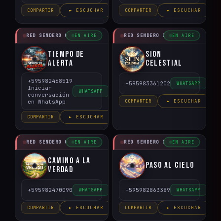
COMPARTIR
► ESCUCHAR
COMPARTIR
► ESCUCHAR
RED SENDERO CRISTIANO
RED SENDERO CRISTIANO
EN AIRE
EN AIRE
Tiempo de
Sion
Alerta
Celestial
+595982468519
+595983361202
WHATSAPP
Iniciar
WHATSAPP
conversación
en WhatsApp
COMPARTIR
► ESCUCHAR
COMPARTIR
► ESCUCHAR
RED SENDERO CRISTIANO
RED SENDERO CRISTIANO
EN AIRE
EN AIRE
Camino a la
Paso al Cielo
Verdad
+595982470090
+595982863389
WHATSAPP
WHATSAPP
COMPARTIR
► ESCUCHAR
COMPARTIR
► ESCUCHAR