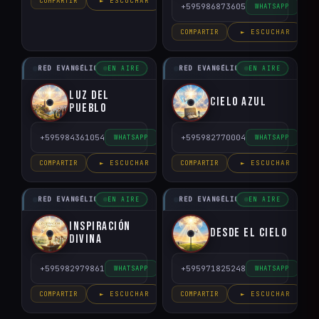
COMPARTIR
► ESCUCHAR
+595986873605
WHATSAPP
COMPARTIR
► ESCUCHAR
RED EVANGÉLICO DEL PARAGUAY
RED EVANGÉLICO DEL PARAGUAY
EN AIRE
EN AIRE
Luz del
Cielo Azul
pueblo
+595984361054
+595982770004
WHATSAPP
WHATSAPP
COMPARTIR
► ESCUCHAR
COMPARTIR
► ESCUCHAR
RED EVANGÉLICO DEL PARAGUAY
RED EVANGÉLICO DEL PARAGUAY
EN AIRE
EN AIRE
Inspiración
Desde el Cielo
Divina
+595982979861
+595971825248
WHATSAPP
WHATSAPP
COMPARTIR
► ESCUCHAR
COMPARTIR
► ESCUCHAR