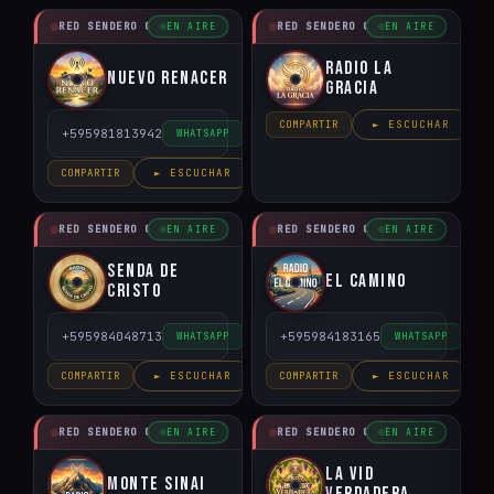
RED SENDERO CRISTIANO
RED SENDERO CRISTIANO
EN AIRE
EN AIRE
Radio la
Nuevo Renacer
Gracia
COMPARTIR
► ESCUCHAR
+595981813942
WHATSAPP
COMPARTIR
► ESCUCHAR
RED SENDERO CRISTIANO
RED SENDERO CRISTIANO
EN AIRE
EN AIRE
Senda de
El Camino
Cristo
+595984048713
+595984183165
WHATSAPP
WHATSAPP
COMPARTIR
► ESCUCHAR
COMPARTIR
► ESCUCHAR
RED SENDERO CRISTIANO
RED SENDERO CRISTIANO
EN AIRE
EN AIRE
La Vid
Monte Sinai
Verdadera