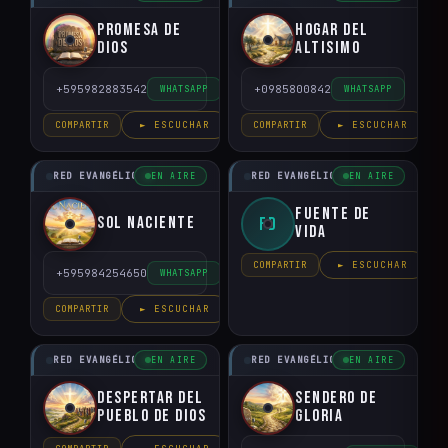
Promesa de
Hogar del
Dios
Altisimo
+595982883542
+0985800842
WHATSAPP
WHATSAPP
COMPARTIR
► ESCUCHAR
COMPARTIR
► ESCUCHAR
RED EVANGÉLICO DEL PARAGUAY
RED EVANGÉLICO DEL PARAGUAY
EN AIRE
EN AIRE
Fuente de
Sol Naciente
FD
Vida
COMPARTIR
► ESCUCHAR
+595984254650
WHATSAPP
COMPARTIR
► ESCUCHAR
RED EVANGÉLICO DEL PARAGUAY
RED EVANGÉLICO DEL PARAGUAY
EN AIRE
EN AIRE
Despertar del
Sendero de
Pueblo de Dios
Gloria