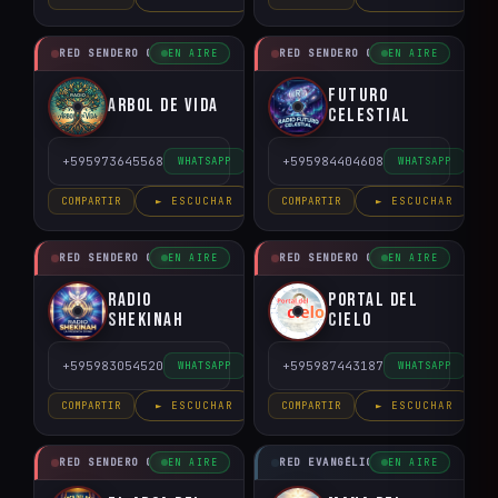
RED SENDERO CRISTIANO
RED SENDERO CRISTIANO
EN AIRE
EN AIRE
Futuro
Arbol de Vida
Celestial
+595973645568
+595984404608
WHATSAPP
WHATSAPP
COMPARTIR
► ESCUCHAR
COMPARTIR
► ESCUCHAR
RED SENDERO CRISTIANO
RED SENDERO CRISTIANO
EN AIRE
EN AIRE
Radio
Portal del
Shekinah
Cielo
+595983054520
+595987443187
WHATSAPP
WHATSAPP
COMPARTIR
► ESCUCHAR
COMPARTIR
► ESCUCHAR
RED SENDERO CRISTIANO
RED EVANGÉLICO DEL PARAGUAY
EN AIRE
EN AIRE