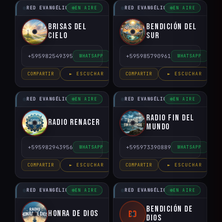
RED EVANGÉLICO DEL PARAGUAY
RED EVANGÉLICO DEL PARAGUAY
EN AIRE
EN AIRE
Brisas del
Bendición del
Cielo
Sur
+595982549395
+595985790961
WHATSAPP
WHATSAPP
COMPARTIR
► ESCUCHAR
COMPARTIR
► ESCUCHAR
RED EVANGÉLICO DEL PARAGUAY
RED EVANGÉLICO DEL PARAGUAY
EN AIRE
EN AIRE
Radio Fin del
Radio Renacer
Mundo
+595982943956
+595973390889
WHATSAPP
WHATSAPP
COMPARTIR
► ESCUCHAR
COMPARTIR
► ESCUCHAR
RED EVANGÉLICO DEL PARAGUAY
RED EVANGÉLICO DEL PARAGUAY
EN AIRE
EN AIRE
Bendición de
Honra de Dios
BD
Dios