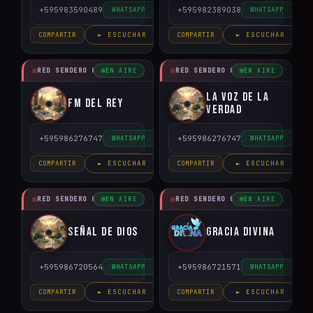
+595983590489
+595982389038
WHATSAPP
WHATSAPP
COMPARTIR
► ESCUCHAR
COMPARTIR
► ESCUCHAR
RED SENDERO CRISTIANO
RED SENDERO CRISTIANO
EN AIRE
EN AIRE
La Voz de la
FM del Rey
Verdad
+595986276747
+595986276747
WHATSAPP
WHATSAPP
COMPARTIR
► ESCUCHAR
COMPARTIR
► ESCUCHAR
RED SENDERO CRISTIANO
RED SENDERO CRISTIANO
EN AIRE
EN AIRE
Señal de Dios
Gracia Divina
+595986720564
+595986721571
WHATSAPP
WHATSAPP
COMPARTIR
► ESCUCHAR
COMPARTIR
► ESCUCHAR