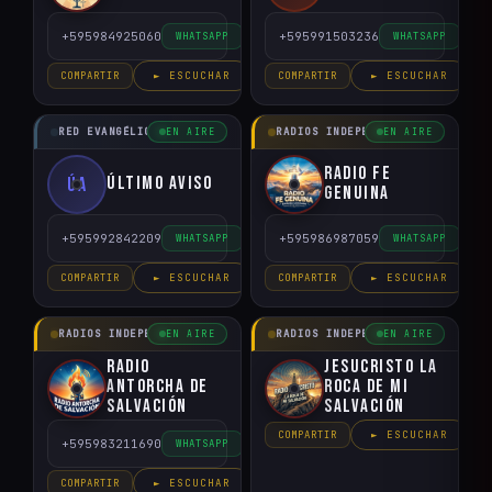
+595984925060
+595991503236
WHATSAPP
WHATSAPP
COMPARTIR
► ESCUCHAR
COMPARTIR
► ESCUCHAR
RED EVANGÉLICO DEL PARAGUAY
RADIOS INDEPENDIENTES
EN AIRE
EN AIRE
Radio Fe
Último Aviso
ÚA
Genuina
+595992842209
+595986987059
WHATSAPP
WHATSAPP
COMPARTIR
► ESCUCHAR
COMPARTIR
► ESCUCHAR
RADIOS INDEPENDIENTES
RADIOS INDEPENDIENTES
EN AIRE
EN AIRE
Radio
Jesucristo la
Antorcha de
Roca de mi
Salvación
Salvación
COMPARTIR
► ESCUCHAR
+595983211690
WHATSAPP
COMPARTIR
► ESCUCHAR