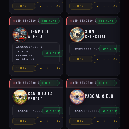
COMPARTIR
► ESCUCHAR
COMPARTIR
► ESCUCHAR
RED SENDERO CRISTIANO
RED SENDERO CRISTIANO
EN AIRE
EN AIRE
Tiempo de
Sion
Alerta
Celestial
+595982468519
+595983361202
WHATSAPP
Iniciar
WHATSAPP
conversación
en WhatsApp
COMPARTIR
► ESCUCHAR
COMPARTIR
► ESCUCHAR
RED SENDERO CRISTIANO
RED SENDERO CRISTIANO
EN AIRE
EN AIRE
Camino a la
Paso al Cielo
Verdad
+595982470090
+595982863389
WHATSAPP
WHATSAPP
COMPARTIR
► ESCUCHAR
COMPARTIR
► ESCUCHAR