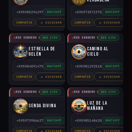
+595985296297
+595973572375
WHATSAPP
WHATSAPP
COMPARTIR
► ESCUCHAR
COMPARTIR
► ESCUCHAR
RED SENDERO CRISTIANO
RED SENDERO CRISTIANO
EN AIRE
EN AIRE
Estrella de
Camino al
Belén
Cielo
+595984091475
+595981292518
WHATSAPP
WHATSAPP
COMPARTIR
► ESCUCHAR
COMPARTIR
► ESCUCHAR
RED SENDERO CRISTIANO
RED SENDERO CRISTIANO
EN AIRE
EN AIRE
Luz de la
Senda Divina
Mañana
+595973906637
+595985148620
WHATSAPP
WHATSAPP
COMPARTIR
► ESCUCHAR
COMPARTIR
► ESCUCHAR