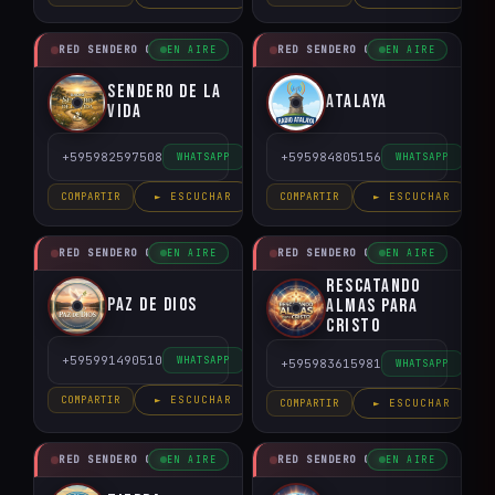
RED SENDERO CRISTIANO
RED SENDERO CRISTIANO
EN AIRE
EN AIRE
Sendero de la
Atalaya
Vida
+595982597508
+595984805156
WHATSAPP
WHATSAPP
COMPARTIR
► ESCUCHAR
COMPARTIR
► ESCUCHAR
RED SENDERO CRISTIANO
RED SENDERO CRISTIANO
EN AIRE
EN AIRE
Rescatando
Paz de Dios
Almas para
Cristo
+595991490510
WHATSAPP
+595983615981
WHATSAPP
COMPARTIR
► ESCUCHAR
COMPARTIR
► ESCUCHAR
RED SENDERO CRISTIANO
RED SENDERO CRISTIANO
EN AIRE
EN AIRE