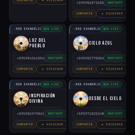
COMPARTIR
► ESCUCHAR
+595986873605
WHATSAPP
COMPARTIR
► ESCUCHAR
RED EVANGÉLICO DEL PARAGUAY
RED EVANGÉLICO DEL PARAGUAY
EN AIRE
EN AIRE
Luz del
Cielo Azul
pueblo
+595984361054
+595982770004
WHATSAPP
WHATSAPP
COMPARTIR
► ESCUCHAR
COMPARTIR
► ESCUCHAR
RED EVANGÉLICO DEL PARAGUAY
RED EVANGÉLICO DEL PARAGUAY
EN AIRE
EN AIRE
Inspiración
Desde el Cielo
Divina
+595982979861
+595971825248
WHATSAPP
WHATSAPP
COMPARTIR
► ESCUCHAR
COMPARTIR
► ESCUCHAR