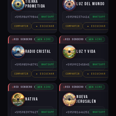
Tierra
Luz del Mundo
Prometida
+595986979844
+595982374416
WHATSAPP
WHATSAPP
COMPARTIR
► ESCUCHAR
COMPARTIR
► ESCUCHAR
RED SENDERO CRISTIANO
RED SENDERO CRISTIANO
EN AIRE
EN AIRE
Radio Cristal
Luz y Vida
+595985948791
+595992345845
WHATSAPP
WHATSAPP
COMPARTIR
► ESCUCHAR
COMPARTIR
► ESCUCHAR
RED SENDERO CRISTIANO
RED SENDERO CRISTIANO
EN AIRE
EN AIRE
Nueva
Nativa
Jerusalén
+595983979627
+595981646251
WHATSAPP
WHATSAPP