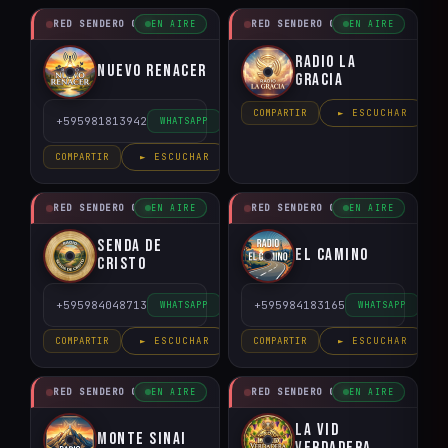
RED SENDERO CRISTIANO
RED SENDERO CRISTIANO
EN AIRE
EN AIRE
Radio la
Nuevo Renacer
Gracia
COMPARTIR
► ESCUCHAR
+595981813942
WHATSAPP
COMPARTIR
► ESCUCHAR
RED SENDERO CRISTIANO
RED SENDERO CRISTIANO
EN AIRE
EN AIRE
Senda de
El Camino
Cristo
+595984048713
+595984183165
WHATSAPP
WHATSAPP
COMPARTIR
► ESCUCHAR
COMPARTIR
► ESCUCHAR
RED SENDERO CRISTIANO
RED SENDERO CRISTIANO
EN AIRE
EN AIRE
La Vid
Monte Sinai
Verdadera