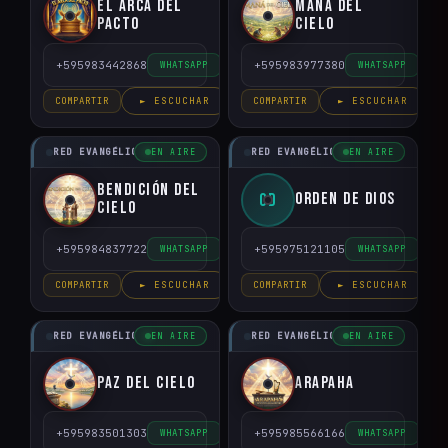
El arca del
Mana del
Pacto
Cielo
+595983442868
+595983977380
WHATSAPP
WHATSAPP
COMPARTIR
► ESCUCHAR
COMPARTIR
► ESCUCHAR
RED EVANGÉLICO DEL PARAGUAY
RED EVANGÉLICO DEL PARAGUAY
EN AIRE
EN AIRE
Bendición del
Orden de Dios
OD
Cielo
+595984837722
+595975121105
WHATSAPP
WHATSAPP
COMPARTIR
► ESCUCHAR
COMPARTIR
► ESCUCHAR
RED EVANGÉLICO DEL PARAGUAY
RED EVANGÉLICO DEL PARAGUAY
EN AIRE
EN AIRE
Paz del Cielo
Arapaha
+595983501303
+595985566166
WHATSAPP
WHATSAPP