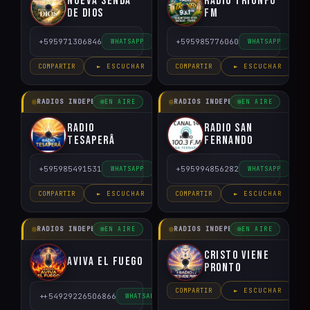
Nueva Senda
Radio Triunfo
de Dios
FM
+595971306846
+595985776060
WHATSAPP
WHATSAPP
COMPARTIR
► ESCUCHAR
COMPARTIR
► ESCUCHAR
RADIOS INDEPENDIENTES
RADIOS INDEPENDIENTES
EN AIRE
EN AIRE
Radio
Radio San
Tesaperâ
Fernando
+595985491531
+595994856282
WHATSAPP
WHATSAPP
COMPARTIR
► ESCUCHAR
COMPARTIR
► ESCUCHAR
RADIOS INDEPENDIENTES
RADIOS INDEPENDIENTES
EN AIRE
EN AIRE
Cristo Viene
Aviva el Fuego
Pronto
COMPARTIR
► ESCUCHAR
++54929226506866
WHATSAPP