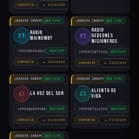
COMPARTIR
► ESCUCHAR
RADIOS INDEPENDIENTES
RADIOS INDEPENDIENTES
EN AIRE
EN AIRE
Radio
Radio
RM
Gedeones
RG
Mainumby
Misioneros
+595985994061
WHATSAPP
+595971877134
WHATSAPP
COMPARTIR
► ESCUCHAR
COMPARTIR
► ESCUCHAR
RADIOS INDEPENDIENTES
RADIOS INDEPENDIENTES
EN AIRE
EN AIRE
Aliento de
La Voz del Sur
LV
AD
Vida
+595986839488
+595987216292
WHATSAPP
WHATSAPP
COMPARTIR
► ESCUCHAR
COMPARTIR
► ESCUCHAR
RADIOS INDEPENDIENTES
EN AIRE