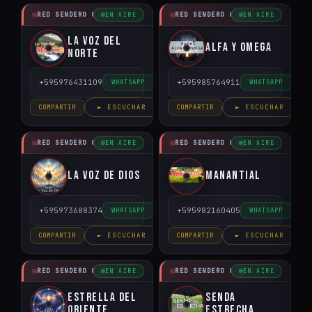
RED SENDERO CRISTIANO
RED SENDERO CRISTIANO
EN AIRE
EN AIRE
La Voz del
Alfa y Omega
Norte
+595976431109
+595985764911
WHATSAPP
WHATSAPP
COMPARTIR
► ESCUCHAR
COMPARTIR
► ESCUCHAR
RED SENDERO CRISTIANO
RED SENDERO CRISTIANO
EN AIRE
EN AIRE
La voz de Dios
Manantial
+595973688374
+595982160405
WHATSAPP
WHATSAPP
COMPARTIR
► ESCUCHAR
COMPARTIR
► ESCUCHAR
RED SENDERO CRISTIANO
RED SENDERO CRISTIANO
EN AIRE
EN AIRE
Estrella del
Senda
Oriente
Estrecha